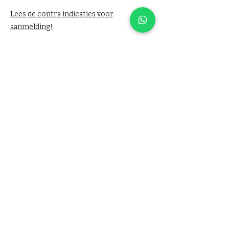
Lees de contra indicaties voor
aanmelding!
Jouw bijdrage: €25
Room4 Yoga, Emmastraat 33a, Velp
Groepsessie van max. 8 personen.
Lichamelijke effecten
van ademwerk
Immuunsysteem versterking;
Vrijkomen stamcellen door
intermitterend hypoxic state;
Zuurstof opname cellen neemt toe na
de ademssessie als gevolg van
supercompensatie;
Spier en Fascia ontspanning;