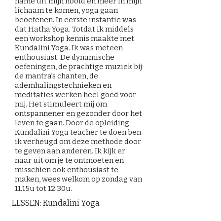
name uit mijn hoofd en meer in mijn
lichaam te komen, yoga gaan
beoefenen. In eerste instantie was
dat Hatha Yoga. Totdat ik middels
een workshop kennis maakte met
Kundalini Yoga. Ik was meteen
enthousiast. De dynamische
oefeningen, de prachtige muziek bij
de mantra’s chanten, de
ademhalingstechnieken en
meditaties werken heel goed voor
mij. Het stimuleert mij om
ontspannener en gezonder door het
leven te gaan. Door de opleiding
Kundalini Yoga teacher te doen ben
ik verheugd om deze methode door
te geven aan anderen. Ik kijk er
naar uit om je te ontmoeten en
misschien ook enthousiast te
maken, wees welkom op zondag van
11.15u tot 12.30u.
LESSEN: Kundalini Yoga