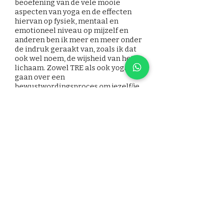
beoefening van de vele mooie
aspecten van yoga en de effecten
hiervan op fysiek, mentaal en
emotioneel niveau op mijzelf en
anderen ben ik meer en meer onder
de indruk geraakt van, zoals ik dat
ook wel noem, de wijsheid van het
lichaam. Zowel TRE als ook yoga
gaan over een
bewustwordingsproces om jezelf/je
lichaam te leren kennen. Binnen het
TRE proces word je door mij
begeleid om je eigen grenzen te
leren voelen en daar ook veilig
binnen te blijven. TRE staat daarom
voor mij ook voor een heel veilig
gereguleerde (zelfhulp)methode.
Binnen Met Mate begeleid ik je bij
dit alles graag. Yogalessen geef ik in
Velp en omgeving, o.a. bij
Room4Yoga, Auora en De Nieuwe
Yogi.
LESSEN: Yin Yoga, Vinyasa en TRE